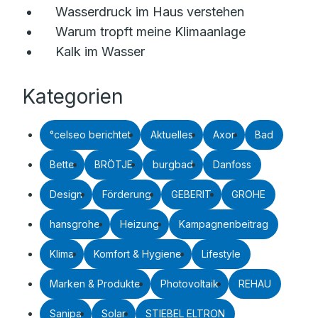
Wasserdruck im Haus verstehen
Warum tropft meine Klimaanlage
Kalk im Wasser
Kategorien
°celseo berichtet
Aktuelles
Axor
Bad
Bette
BRÖTJE
burgbad
Danfoss
Design
Förderung
GEBERIT
GROHE
hansgrohe
Heizung
Kampagnenbeitrag
Klima
Komfort & Hygiene
Lifestyle
Marken & Produkte
Photovoltaik
REHAU
Sanipa
Solar
STIEBEL ELTRON