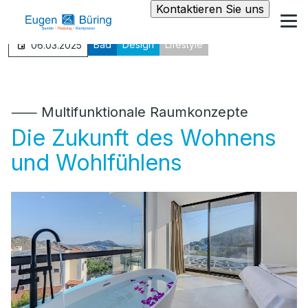
Kontaktieren Sie uns
Bad
Design
Lifestyle
06.03.2025
⸺ Multifunktionale Raumkonzepte
Die Zukunft des Wohnens
und Wohlfühlens