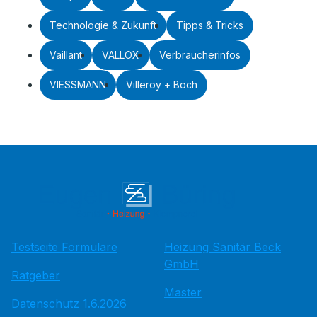
Technologie & Zukunft
Tipps & Tricks
Vaillant
VALLOX
Verbraucherinfos
VIESSMANN
Villeroy + Boch
Testseite Formulare
Heizung Sanitär Beck
GmbH
Ratgeber
Master
Datenschutz 1.6.2026