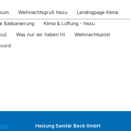
ssum
Weihnachtsgruß hissu
Landingpage Klima
ür Datenschutz 1.6.2026 umschalten
e Badsanierung
Klima & Lüftung - hissu
jou)
Was nur wir haben HI
Weihnachtspost
ecord
Heizung Sanitär Beck GmbH
GmbH