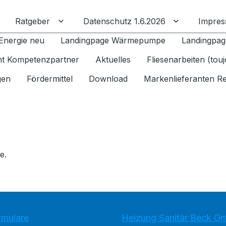
Ratgeber
Datenschutz 1.6.2026
Impre
Untermenü für Ratgeber umschalten
Untermenü f
Energie neu
Landingpage Wärmepumpe
Landingpag
ant Kompetenzpartner
Aktuelles
Fliesenarbeiten (tou
gen
Fördermittel
Download
Markenlieferanten R
e.
rmulare
Heizung Sanitär Beck 