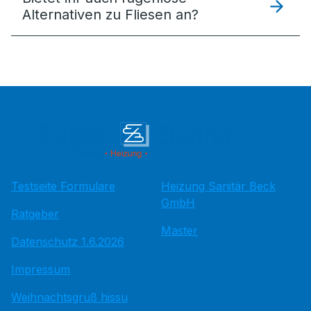
Alternativen zu Fliesen an?
Testseite Formulare
Heizung Sanitär Beck
GmbH
Ratgeber
Master
Datenschutz 1.6.2026
Impressum
Weihnachtsgruß hissu