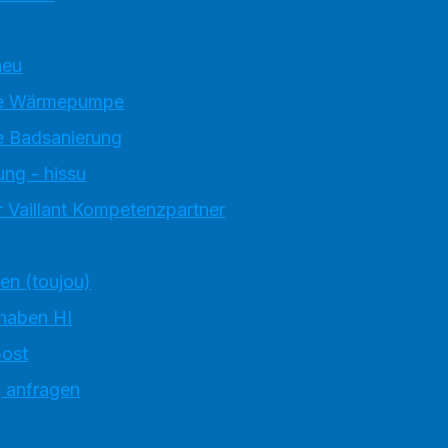
neu
e Wärmepumpe
 Badsanierung
ung - hissu
 Vaillant Kompetenzpartner
ten (toujou)
 haben HI
ost
g anfragen