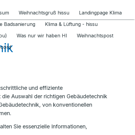
ssum
Weihnachtsgruß hissu
Landingpage Klima
ür Datenschutz 1.6.2026 umschalten
e Badsanierung
Klima & Lüftung - hissu
jou)
Was nur wir haben HI
Weihnachtspost
ik
ecord
hrittliche und effiziente
lt die Auswahl der richtigen Gebäudetechnik
r Gebäudetechnik, von konventionellen
emen.
lten Sie essenzielle Informationen,