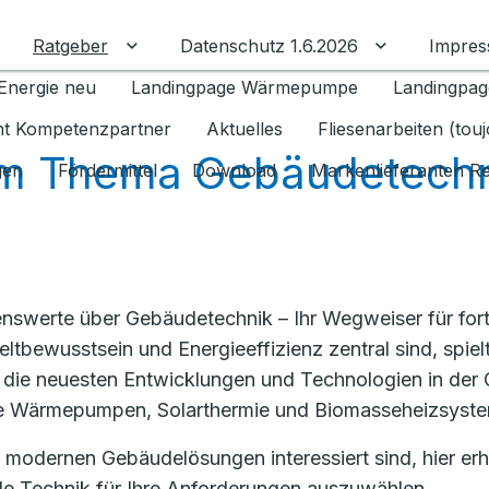
Ratgeber
Datenschutz 1.6.2026
Impre
Untermenü für Ratgeber umschalten
Untermenü f
Energie neu
Landingpage Wärmepumpe
Landingpag
ant Kompetenzpartner
Aktuelles
Fliesenarbeiten (tou
m Thema Gebäudetechn
gen
Fördermittel
Download
Markenlieferanten R
nswerte über Gebäudetechnik – Ihr Wegweiser für fortsc
ltbewusstsein und Energieeffizienz zentral sind, spie
ber die neuesten Entwicklungen und Technologien in de
ie Wärmepumpen, Solarthermie und Biomasseheizsyst
 modernen Gebäudelösungen interessiert sind, hier erha
le Technik für Ihre Anforderungen auszuwählen.