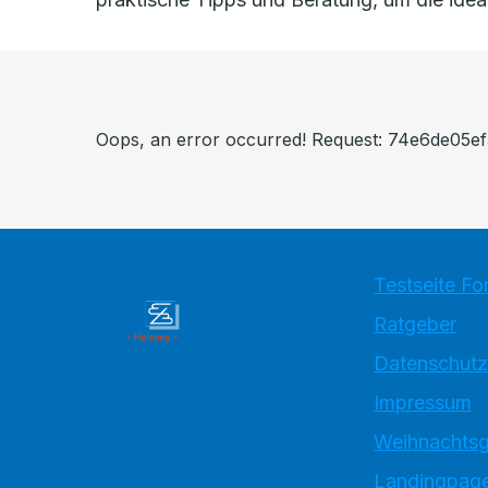
Oops, an error occurred! Request: 74e6de05
Testseite Fo
Ratgeber
Datenschutz
Impressum
Weihnachtsg
Landingpage