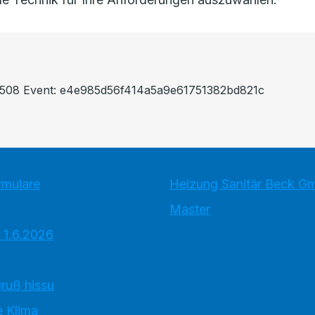
ef508 Event: e4e985d56f414a5a9e61751382bd821c
rmulare
Heizung Sanitär Beck 
Master
 1.6.2026
ruß hissu
 Klima