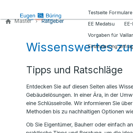
Kontaktieren Sie uns
Testseite Formulare
Master
Ratgeber
EE Medatsu
EE-
Vorgaben für Vaill
Wissenswertes zu
Finanzierung anfra
Tipps und Ratschläge
Entdecken Sie auf diesen Seiten alles Wisse
Gebäudelösungen. In einer Ära, in der Umwe
eine Schlüsselrolle. Wir informieren Sie ü
Methoden bis zu nachhaltigen Optionen w
Ob Sie Eigentümer, Bauherr oder einfach an
praktische Tipps und Beratung, um die idea