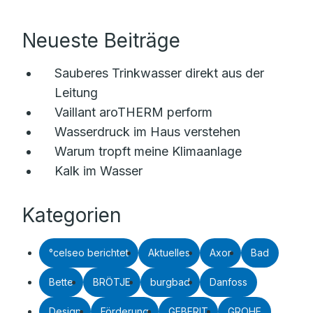
Neueste Beiträge
Sauberes Trinkwasser direkt aus der
Leitung
Vaillant aroTHERM perform
Wasserdruck im Haus verstehen
Warum tropft meine Klimaanlage
Kalk im Wasser
Kategorien
°celseo berichtet
Aktuelles
Axor
Bad
Bette
BRÖTJE
burgbad
Danfoss
Design
Förderung
GEBERIT
GROHE