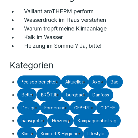
Vaillant aroTHERM perform
Wasserdruck im Haus verstehen
Warum tropft meine Klimaanlage
Kalk im Wasser
Heizung im Sommer? Ja, bitte!
Kategorien
°celseo berichtet
Aktuelles
Axor
Bad
Bette
BRÖTJE
burgbad
Danfoss
Design
Förderung
GEBERIT
GROHE
hansgrohe
Heizung
Kampagnenbeitrag
Klima
Komfort & Hygiene
Lifestyle