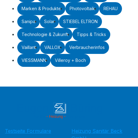
Marken & Produkte
Photovoltaik
REHAU
Sanipa
Solar
STIEBEL ELTRON
Technologie & Zukunft
Tipps & Tricks
Vaillant
VALLOX
Verbraucherinfos
VIESSMANN
Villeroy + Boch
Testseite Formulare
Heizung Sanitär Beck