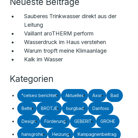
Neueste Beiträge
Sauberes Trinkwasser direkt aus der
Leitung
Vaillant aroTHERM perform
Wasserdruck im Haus verstehen
Warum tropft meine Klimaanlage
Kalk im Wasser
Kategorien
°celseo berichtet
Aktuelles
Axor
Bad
Bette
BRÖTJE
burgbad
Danfoss
Design
Förderung
GEBERIT
GROHE
hansgrohe
Heizung
Kampagnenbeitrag