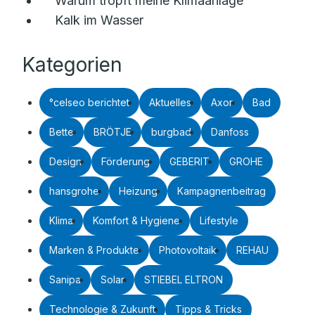
Warum tropft meine Klimaanlage
Kalk im Wasser
Kategorien
°celseo berichtet
Aktuelles
Axor
Bad
Bette
BRÖTJE
burgbad
Danfoss
Design
Förderung
GEBERIT
GROHE
hansgrohe
Heizung
Kampagnenbeitrag
Klima
Komfort & Hygiene
Lifestyle
Marken & Produkte
Photovoltaik
REHAU
Sanipa
Solar
STIEBEL ELTRON
Technologie & Zukunft
Tipps & Tricks