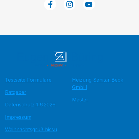
Testseite Formulare
Heizung Sanitär Beck
GmbH
Ratgeber
Master
Datenschutz 1.6.2026
Impressum
Weihnachtsgruß hissu