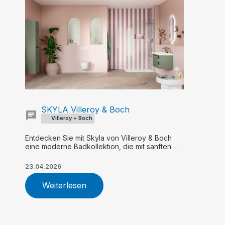
SKYLA Villeroy & Boch
Villeroy + Boch
Entdecken Sie mit Skyla von Villeroy & Boch
eine moderne Badkollektion, die mit sanften
Rundungen, klaren Kanten und asymmetrischer
Formensprache überzeugt. Flexible Farb- und
23.04.2026
Größenoptionen, innovative Armaturen und
nachhaltige WC-Technologie machen Skyla zur
Weiterlesen
idealen Wahl für Ihr individuelles Traumbad.