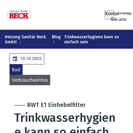
Kontaktieren
Sie uns
Heizung Sanitär Beck
Blog
Trinkwasserhygiene kann so
GmbH
einfach sein
10.10.2025
Bad
Verbraucherinfos
⸺ BWT E1 Einhebelfilter
Trinkwasserhygien
e kann so einfach