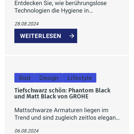
Entdecken Sie, wie berührungslose
Technologien die Hygiene in
Badezimmern revolutionieren. Erfahren
28.08.2024
Sie mehr über automatische
Wasserhähne, Toilettenspülungen und
WEITERLESEN
Desinfektionssysteme, die Komfort und
Gesundheit verbessern.
Bad
Design
Lifestyle
Tiefschwarz schön: Phantom Black
und Matt Black von GROHE
Mattschwarze Armaturen liegen im
Trend und sind zugleich zeitlos elegant.
GROHEs Black Kollektion bietet die
06.08.2024
mattschwarzen Varianten Phantom