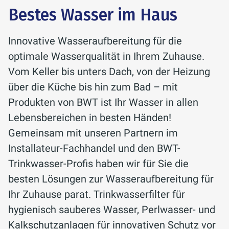
verkalkt Haushaltsgeräte oder kratzige
nachzufüllen.
Bestes Wasser im Haus
Wäsche bemerkbar. Die Wasserhärte in
Ein Verlust von 5 % des
Deutschland variiert je nach Region,
Innovative Wasseraufbereitung für die
Heizungswassers pro Jahr wird hierbei
und abhängig von der lokalen
optimale Wasserqualität in Ihrem Zuhause.
als normal angesehen. Mit der AQA
Wasserhärte bieten sich für alle
Vom Keller bis unters Dach, von der Heizung
therm HWG befinden sich
Härtebereiche verschiedene Lösungen
über die Küche bis hin zum Bad – mit
Heizungsbauer und Kunden auf der
an. Deshalb gilt es, im ersten Schritt
Produkten von BWT ist Ihr Wasser in allen
sicheren Seite.
herauszufinden, wie weich oder hart Ihr
Lebensbereichen in besten Händen!
Wasser tatsächlich ist.
Gemeinsam mit unseren Partnern im
Installateur-Fachhandel und den BWT-
ERFAHREN SIE MEHR
Trinkwasser-Profis haben wir für Sie die
ERFAHREN SIE MEHR
besten Lösungen zur Wasseraufbereitung für
Ihr Zuhause parat. Trinkwasserfilter für
hygienisch sauberes Wasser, Perlwasser- und
Kalkschutzanlagen für innovativen Schutz vor