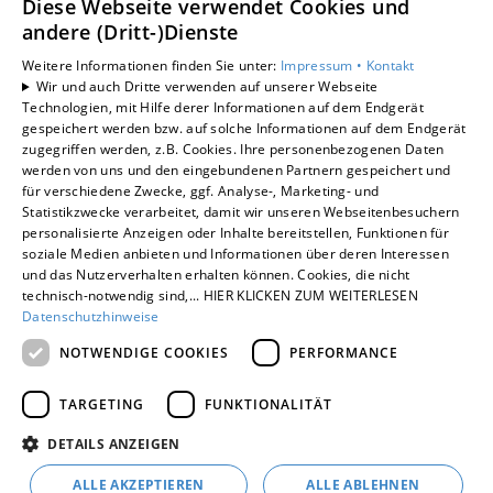
Diese Webseite verwendet Cookies und
andere (Dritt-)Dienste
Leistungen
Privatkunden
Weitere Informationen finden Sie unter:
Impressum •
Kontakt
Wir und auch Dritte verwenden auf unserer Webseite
Gewerbekunden
Technologien, mit Hilfe derer Informationen auf dem Endgerät
Karriere
gespeichert werden bzw. auf solche Informationen auf dem Endgerät
Unternehmen
zugegriffen werden, z.B. Cookies. Ihre personenbezogenen Daten
werden von uns und den eingebundenen Partnern gespeichert und
für verschiedene Zwecke, ggf. Analyse-, Marketing- und
Standorte
Statistikzwecke verarbeitet, damit wir unseren Webseitenbesuchern
Schermbeck
personalisierte Anzeigen oder Inhalte bereitstellen, Funktionen für
soziale Medien anbieten und Informationen über deren Interessen
und das Nutzerverhalten erhalten können. Cookies, die nicht
technisch-notwendig sind,... HIER KLICKEN ZUM WEITERLESEN
Um externe HTML-Inhalte anzuzeigen, benötigen
Datenschutzhinweise
wir Ihre Einwilligung.
NOTWENDIGE COOKIES
PERFORMANCE
Weitere Informationen finden Sie in unserer
Datenschutzerklärung.
TARGETING
FUNKTIONALITÄT
DETAILS ANZEIGEN
COOKIE-EINSTELLUNGEN ÖFFNEN
ALLE AKZEPTIEREN
ALLE ABLEHNEN