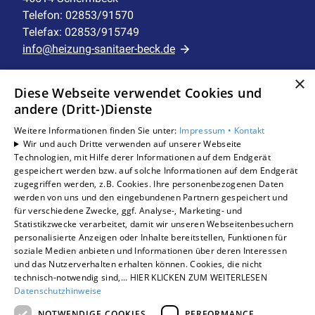
umfasst die Überwachung, Erfassung
Telefon: 02853/91570
und Regelung wichtiger
Telefax: 02853/915749
Gebäudeparameter.
info@heizung-sanitaer-beck.de
Wir entwickeln individuelle
×
Unternehmen
Energiekonzepte zur Kostensenkung,
Diese Webseite verwendet Cookies und
AGB
andere (Dritt-)Dienste
analysieren den Verbrauch von
Datenschutz
Maschinen und Medien wie Strom,
Weitere Informationen finden Sie unter:
Impressum •
Kontakt
Impressum
Wir und auch Dritte verwenden auf unserer Webseite
Barrierefreiheitserklärung
Wärme und Wasser. Zusätzlich bieten
Technologien, mit Hilfe derer Informationen auf dem Endgerät
gespeichert werden bzw. auf solche Informationen auf dem Endgerät
wir Berichtswesen,
zugegriffen werden, z.B. Cookies. Ihre personenbezogenen Daten
Leistungen
Störmeldemanagement und
werden von uns und den eingebundenen Partnern gespeichert und
Privatkunden
für verschiedene Zwecke, ggf. Analyse-, Marketing- und
Benchmarking. Kunden aus öffentlicher
Gewerbekunden
Statistikzwecke verarbeitet, damit wir unseren Webseitenbesuchern
Verwaltung, Gesundheitswesen und
personalisierte Anzeigen oder Inhalte bereitstellen, Funktionen für
Karriere
soziale Medien anbieten und Informationen über deren Interessen
Industrie vertrauen bereits auf unser
Unternehmen
und das Nutzerverhalten erhalten können. Cookies, die nicht
IBS(r)-Leitsystem zur zuverlässigen
technisch-notwendig sind,... HIER KLICKEN ZUM WEITERLESEN
Standorte
Datenschutzhinweise
Betriebsführung und Überwachung
Schermbeck
NOTWENDIGE COOKIES
PERFORMANCE