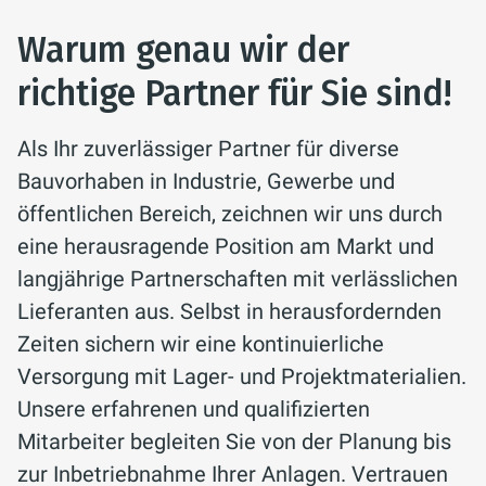
Anlagen sind stets betriebsbereit und
Anlagen optimal nutzen können, um die
Warum genau wir der
funktionieren kontinuierlich. Dies
Betriebseffizienz zu steigern.
gewährleistet nicht nur eine optimale
richtige Partner für Sie sind!
Sicherer Anlagenbetrieb
:
Betriebssicherheit, sondern auch einen
Die Sicherheit Ihrer Anlagen hat für uns
gesicherten Betriebskomfort. Wir
Als Ihr zuverlässiger Partner für diverse
höchste Priorität. Unsere Fachexperten
bieten eine fachmännische Prüfung
Bauvorhaben in Industrie, Gewerbe und
überwachen und pflegen Ihre Anlagen
durch unsere speziell geschulten
öffentlichen Bereich, zeichnen wir uns durch
kontinuierlich, um einen reibungslosen
Mitarbeiter. So können Schäden
eine herausragende Position am Markt und
und sicheren Betrieb sicherzustellen.
erkannt werden, bevor sie zu
langjährige Partnerschaften mit verlässlichen
Verantwortliches Umweltverhalten
:
Sicherheitsrisiken und Gefahrenquellen
Lieferanten aus. Selbst in herausfordernden
Unsere Lösungen zielen darauf ab, den
werden. Gleichzeitig sorgen wir für
Zeiten sichern wir eine kontinuierliche
Energieverbrauch zu minimieren und
einen wirtschaftlichen Anlagenbetrieb
Versorgung mit Lager- und Projektmaterialien.
die Umweltauswirkungen zu
und verlängern die Lebensdauer Ihrer
Unsere erfahrenen und qualifizierten
reduzieren.
Anlagen. Dies führt nicht nur zu einer
Mitarbeiter begleiten Sie von der Planung bis
Energieeinsparung, sondern trägt auch
Ressourcenschonung
:
zur Inbetriebnahme Ihrer Anlagen. Vertrauen