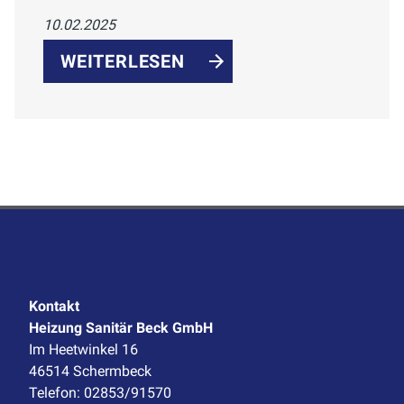
Bad. Großformatige Fliesen und
10.02.2025
nahtlose Oberflächen vereinen Ästhetik
und Funktionalität für ein modernes,
WEITERLESEN
pflegeleichtes Badezimmer.
Kontakt
Heizung Sanitär Beck GmbH
Im Heetwinkel 16
46514 Schermbeck
Telefon: 02853/91570