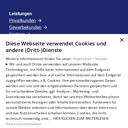
Leistungen
Privatkunden
Gewerbekunden
Karriere
×
Unternehmen
Diese Webseite verwendet Cookies und
andere (Dritt-)Dienste
Standorte
Weitere Informationen finden Sie unter:
Impressum •
Kontakt
Schermbeck
Wir und auch Dritte verwenden auf unserer Webseite
Technologien, mit Hilfe derer Informationen auf dem Endgerät
gespeichert werden bzw. auf solche Informationen auf dem Endgerät
zugegriffen werden, z.B. Cookies. Ihre personenbezogenen Daten
Um externe HTML-Inhalte anzuzeigen, benötigen
werden von uns und den eingebundenen Partnern gespeichert und
wir Ihre Einwilligung.
für verschiedene Zwecke, ggf. Analyse-, Marketing- und
Statistikzwecke verarbeitet, damit wir unseren Webseitenbesuchern
Weitere Informationen finden Sie in unserer
personalisierte Anzeigen oder Inhalte bereitstellen, Funktionen für
Datenschutzerklärung.
soziale Medien anbieten und Informationen über deren Interessen
und das Nutzerverhalten erhalten können. Cookies, die nicht
technisch-notwendig sind,... HIER KLICKEN ZUM WEITERLESEN
COOKIE-EINSTELLUNGEN ÖFFNEN
Datenschutzhinweise