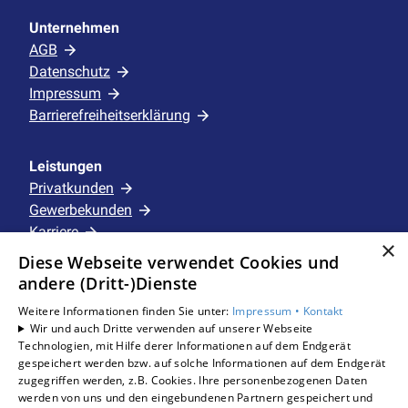
Unternehmen
AGB
Datenschutz
Impressum
Barrierefreiheitserklärung
Leistungen
Privatkunden
Gewerbekunden
Karriere
×
Unternehmen
Diese Webseite verwendet Cookies und
andere (Dritt-)Dienste
Standorte
Weitere Informationen finden Sie unter:
Impressum •
Kontakt
Schermbeck
Wir und auch Dritte verwenden auf unserer Webseite
Technologien, mit Hilfe derer Informationen auf dem Endgerät
gespeichert werden bzw. auf solche Informationen auf dem Endgerät
zugegriffen werden, z.B. Cookies. Ihre personenbezogenen Daten
Um externe HTML-Inhalte anzuzeigen, benötigen
werden von uns und den eingebundenen Partnern gespeichert und
wir Ihre Einwilligung.