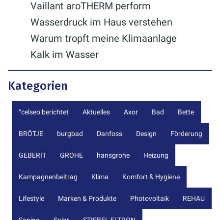
Vaillant aroTHERM perform
Wasserdruck im Haus verstehen
Warum tropft meine Klimaanlage
Kalk im Wasser
Kategorien
°celseo berichtet
Aktuelles
Axor
Bad
Bette
BRÖTJE
burgbad
Danfoss
Design
Förderung
GEBERIT
GROHE
hansgrohe
Heizung
Kampagnenbeitrag
Klima
Komfort & Hygiene
Lifestyle
Marken & Produkte
Photovoltaik
REHAU