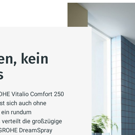
n, kein
s
HE Vitalio Comfort 250
st sich auch ohne
r ein rundum
verteilt die großzügige
 GROHE DreamSpray