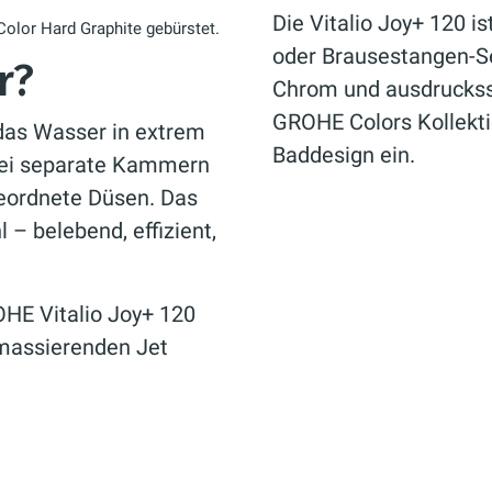
Die Vitalio Joy+ 120 i
Color Hard Graphite gebürstet.
oder Brausestangen-Se
er?
Chrom und ausdruckss
GROHE Colors Kollektio
das Wasser in extrem
Baddesign ein.
zwei separate Kammern
geordnete Düsen. Das
l – belebend, effizient,
OHE Vitalio Joy+ 120
 massierenden Jet