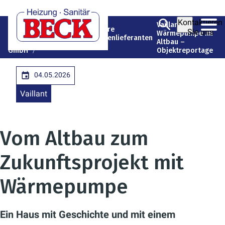
Kontaktieren
Heizung
Vaillant
Unsere
Sie uns
Sanitär
Unternehmen
Wärmepumpe im
Markenlieferanten
Beck
Altbau –
GmbH
Objektreportage
04.05.2026
Vaillant
Vom Altbau zum
Zukunftsprojekt mit
Wärmepumpe
Ein Haus mit Geschichte und mit einem