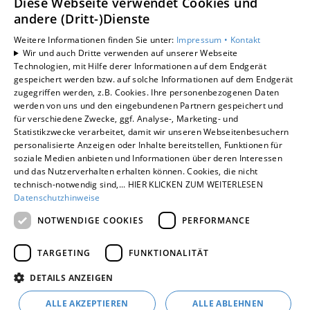
Diese Webseite verwendet Cookies und
andere (Dritt-)Dienste
Standorte
Weitere Informationen finden Sie unter:
Impressum •
Kontakt
Schermbeck
Wir und auch Dritte verwenden auf unserer Webseite
Technologien, mit Hilfe derer Informationen auf dem Endgerät
gespeichert werden bzw. auf solche Informationen auf dem Endgerät
zugegriffen werden, z.B. Cookies. Ihre personenbezogenen Daten
Um externe HTML-Inhalte anzuzeigen, benötigen
werden von uns und den eingebundenen Partnern gespeichert und
wir Ihre Einwilligung.
für verschiedene Zwecke, ggf. Analyse-, Marketing- und
Statistikzwecke verarbeitet, damit wir unseren Webseitenbesuchern
Weitere Informationen finden Sie in unserer
personalisierte Anzeigen oder Inhalte bereitstellen, Funktionen für
Datenschutzerklärung.
soziale Medien anbieten und Informationen über deren Interessen
und das Nutzerverhalten erhalten können. Cookies, die nicht
technisch-notwendig sind,... HIER KLICKEN ZUM WEITERLESEN
COOKIE-EINSTELLUNGEN ÖFFNEN
Datenschutzhinweise
NOTWENDIGE COOKIES
PERFORMANCE
TARGETING
FUNKTIONALITÄT
DETAILS ANZEIGEN
ALLE AKZEPTIEREN
ALLE ABLEHNEN