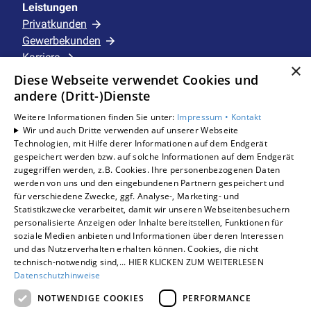
Leistungen
Privatkunden
Gewerbekunden
Karriere
×
Unternehmen
Diese Webseite verwendet Cookies und
andere (Dritt-)Dienste
Standorte
Weitere Informationen finden Sie unter:
Impressum •
Kontakt
Schermbeck
Wir und auch Dritte verwenden auf unserer Webseite
Technologien, mit Hilfe derer Informationen auf dem Endgerät
gespeichert werden bzw. auf solche Informationen auf dem Endgerät
zugegriffen werden, z.B. Cookies. Ihre personenbezogenen Daten
Um externe HTML-Inhalte anzuzeigen, benötigen
werden von uns und den eingebundenen Partnern gespeichert und
wir Ihre Einwilligung.
für verschiedene Zwecke, ggf. Analyse-, Marketing- und
Statistikzwecke verarbeitet, damit wir unseren Webseitenbesuchern
Weitere Informationen finden Sie in unserer
personalisierte Anzeigen oder Inhalte bereitstellen, Funktionen für
Datenschutzerklärung.
soziale Medien anbieten und Informationen über deren Interessen
und das Nutzerverhalten erhalten können. Cookies, die nicht
technisch-notwendig sind,... HIER KLICKEN ZUM WEITERLESEN
COOKIE-EINSTELLUNGEN ÖFFNEN
Datenschutzhinweise
NOTWENDIGE COOKIES
PERFORMANCE