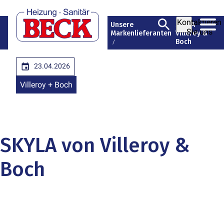
Kontaktieren
Heizung
Unsere
SKYLA
Unternehmen
Sie uns
Sanitär Beck
Markenlieferanten
Villeroy &
GmbH
Boch
23.04.2026
Villeroy + Boch
SKYLA von Villeroy &
Boch